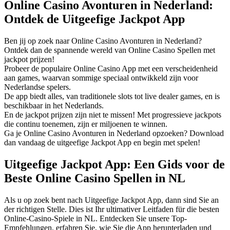
Online Casino Avonturen in Nederland:
Ontdek de Uitgeefige Jackpot App
Ben jij op zoek naar Online Casino Avonturen in Nederland?
Ontdek dan de spannende wereld van Online Casino Spellen met
jackpot prijzen!
Probeer de populaire Online Casino App met een verscheidenheid
aan games, waarvan sommige speciaal ontwikkeld zijn voor
Nederlandse spelers.
De app biedt alles, van traditionele slots tot live dealer games, en is
beschikbaar in het Nederlands.
En de jackpot prijzen zijn niet te missen! Met progressieve jackpots
die continu toenemen, zijn er miljoenen te winnen.
Ga je Online Casino Avonturen in Nederland opzoeken? Download
dan vandaag de uitgeefige Jackpot App en begin met spelen!
Uitgeefige Jackpot App: Een Gids voor de
Beste Online Casino Spellen in NL
Als u op zoek bent nach Uitgeefige Jackpot App, dann sind Sie an
der richtigen Stelle. Dies ist Ihr ultimativer Leitfaden für die besten
Online-Casino-Spiele in NL. Entdecken Sie unsere Top-
Empfehlungen, erfahren Sie, wie Sie die App herunterladen und