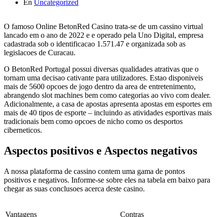
En
Uncategorized
O famoso Online BetonRed Casino trata-se de um cassino virtual
lancado em o ano de 2022 e e operado pela Uno Digital, empresa
cadastrada sob o identificacao 1.571.47 e organizada sob as
legislacoes de Curacau.
O BetonRed Portugal possui diversas qualidades atrativas que o
tornam uma decisao cativante para utilizadores. Estao disponiveis
mais de 5600 opcoes de jogo dentro da area de entretenimento,
abrangendo slot machines bem como categorias ao vivo com dealer.
Adicionalmente, a casa de apostas apresenta apostas em esportes em
mais de 40 tipos de esporte – incluindo as atividades esportivas mais
tradicionais bem como opcoes de nicho como os desportos
ciberneticos.
Aspectos positivos e Aspectos negativos
A nossa plataforma de cassino contem uma gama de pontos
positivos e negativos. Informe-se sobre eles na tabela em baixo para
chegar as suas conclusoes acerca deste casino.
Vantagens
Contras