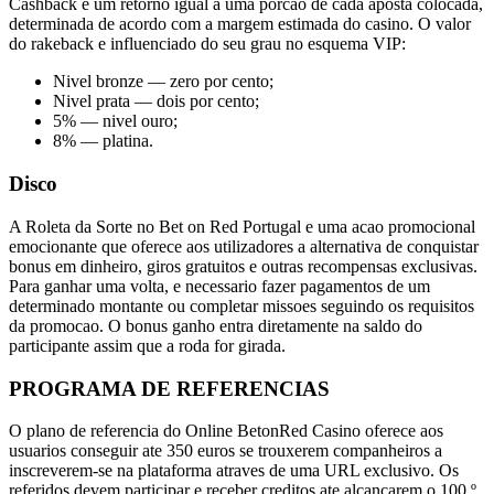
Cashback e um retorno igual a uma porcao de cada aposta colocada,
determinada de acordo com a margem estimada do casino. O valor
do rakeback e influenciado do seu grau no esquema VIP:
Nivel bronze — zero por cento;
Nivel prata — dois por cento;
5% — nivel ouro;
8% — platina.
Disco
A Roleta da Sorte no Bet on Red Portugal e uma acao promocional
emocionante que oferece aos utilizadores a alternativa de conquistar
bonus em dinheiro, giros gratuitos e outras recompensas exclusivas.
Para ganhar uma volta, e necessario fazer pagamentos de um
determinado montante ou completar missoes seguindo os requisitos
da promocao. O bonus ganho entra diretamente na saldo do
participante assim que a roda for girada.
PROGRAMA DE REFERENCIAS
O plano de referencia do Online BetonRed Casino oferece aos
usuarios conseguir ate 350 euros se trouxerem companheiros a
inscreverem-se na plataforma atraves de uma URL exclusivo. Os
referidos devem participar e receber creditos ate alcancarem o 100.º