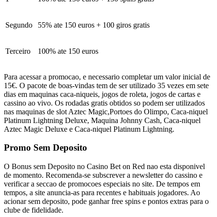
Segundo
55% ate 150 euros + 100 giros gratis
Terceiro
100% ate 150 euros
Para acessar a promocao, e necessario completar um valor inicial de
15€. O pacote de boas-vindas tem de ser utilizado 35 vezes em sete
dias em maquinas caca-niqueis, jogos de roleta, jogos de cartas e
cassino ao vivo. Os rodadas gratis obtidos so podem ser utilizados
nas maquinas de slot Aztec Magic,Portoes do Olimpo, Caca-niquel
Platinum Lightning Deluxe, Maquina Johnny Cash, Caca-niquel
Aztec Magic Deluxe e Caca-niquel Platinum Lightning.
Promo Sem Deposito
O Bonus sem Deposito no Casino Bet on Red nao esta disponivel
de momento. Recomenda-se subscrever a newsletter do cassino e
verificar a seccao de promocoes especiais no site. De tempos em
tempos, a site anuncia-as para recentes e habituais jogadores. Ao
acionar sem deposito, pode ganhar free spins e pontos extras para o
clube de fidelidade.