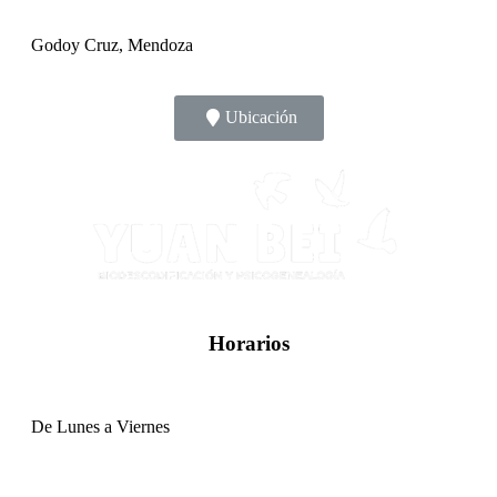
Godoy Cruz, Mendoza
Ubicación
Horarios
De Lunes a Viernes