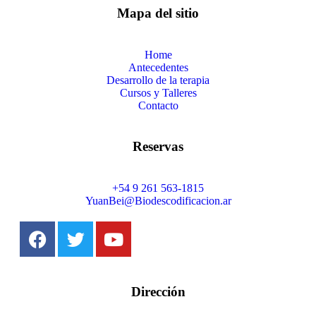
Mapa del sitio
Home
Antecedentes
Desarrollo de la terapia
Cursos y Talleres
Contacto
Reservas
+54 9 261 563-1815
YuanBei@Biodescodificacion.ar
Dirección