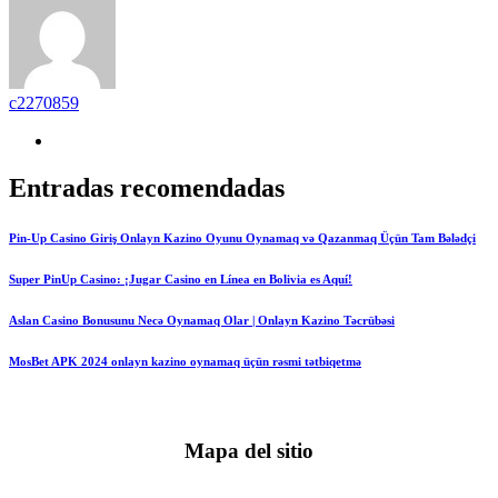
c2270859
Entradas recomendadas
Pin-Up Casino Giriş Onlayn Kazino Oyunu Oynamaq və Qazanmaq Üçün Tam Bələdçi
Super PinUp Casino: ¡Jugar Casino en Línea en Bolivia es Aquí!
Aslan Casino Bonusunu Necə Oynamaq Olar | Onlayn Kazino Təcrübəsi
MosBet APK 2024 onlayn kazino oynamaq üçün rəsmi tətbiqetmə
Mapa del sitio