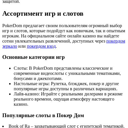
защитой.
Ассортимент игр и слотов
PokerDom предлагает своим пользователям огромный выбор
игр и слотов, которые подойдут как новичкам, так и опытным
игрокам. На официальном сайте онлайн казино вы найдете
сотни увлекательных развлечений, доступных через
покердом
зеркало
или
покердом вход
.
Основные категории игр
Слоты: В PokerDom представлены классические и
современные видеослоты с уникальными тематиками,
бонусами и джекпотами.
Настольные игры: Рулетка, блэкджек, покер и другие
популярные игры доступны в различных вариациях.
Лайв-казино: Играйте с реальными дилерами в режиме
реального времени, ощущая атмосферу настоящего
казино.
Популярные слоты в Покер Дом
Book of Ra – захватывающий слот с египетской тематикой.