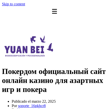
Skip to content
Покердом официальный сайт
онлайн казино для азартных
игр и покера
Publicado el
marzo 22, 2025
Por
soporte_16pkhcr8