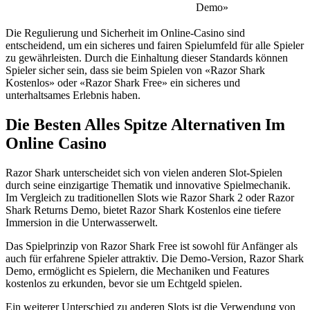
Demo»
Die Regulierung und Sicherheit im Online-Casino sind
entscheidend, um ein sicheres und fairen Spielumfeld für alle Spieler
zu gewährleisten. Durch die Einhaltung dieser Standards können
Spieler sicher sein, dass sie beim Spielen von «Razor Shark
Kostenlos» oder «Razor Shark Free» ein sicheres und
unterhaltsames Erlebnis haben.
Die Besten Alles Spitze Alternativen Im
Online Casino
Razor Shark unterscheidet sich von vielen anderen Slot-Spielen
durch seine einzigartige Thematik und innovative Spielmechanik.
Im Vergleich zu traditionellen Slots wie Razor Shark 2 oder Razor
Shark Returns Demo, bietet Razor Shark Kostenlos eine tiefere
Immersion in die Unterwasserwelt.
Das Spielprinzip von Razor Shark Free ist sowohl für Anfänger als
auch für erfahrene Spieler attraktiv. Die Demo-Version, Razor Shark
Demo, ermöglicht es Spielern, die Mechaniken und Features
kostenlos zu erkunden, bevor sie um Echtgeld spielen.
Ein weiterer Unterschied zu anderen Slots ist die Verwendung von