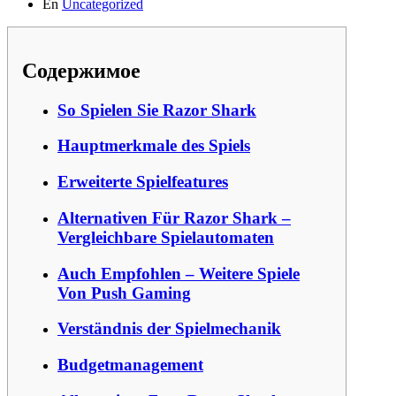
En
Uncategorized
Содержимое
So Spielen Sie Razor Shark
Hauptmerkmale des Spiels
Erweiterte Spielfeatures
Alternativen Für Razor Shark –
Vergleichbare Spielautomaten
Auch Empfohlen – Weitere Spiele
Von Push Gaming
Verständnis der Spielmechanik
Budgetmanagement