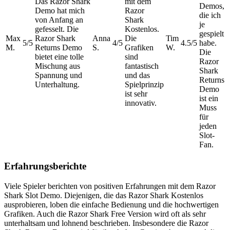
Das Razor Shark
mit dem
Demos,
Demo hat mich
Razor
die ich
von Anfang an
Shark
je
gefesselt. Die
Kostenlos.
gespielt
Max
Razor Shark
Anna
Die
Tim
5/5
4/5
4.5/5
habe.
M.
Returns Demo
S.
Grafiken
W.
Die
bietet eine tolle
sind
Razor
Mischung aus
fantastisch
Shark
Spannung und
und das
Returns
Unterhaltung.
Spielprinzip
Demo
ist sehr
ist ein
innovativ.
Muss
für
jeden
Slot-
Fan.
Erfahrungsberichte
Viele Spieler berichten von positiven Erfahrungen mit dem Razor
Shark Slot Demo. Diejenigen, die das Razor Shark Kostenlos
ausprobieren, loben die einfache Bedienung und die hochwertigen
Grafiken. Auch die Razor Shark Free Version wird oft als sehr
unterhaltsam und lohnend beschrieben. Insbesondere die Razor