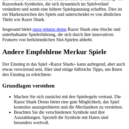
Razorshark-Symbolen, die sich dynamisch im Spielverlauf
verändern und somit eine höhere Spielspannung schaffen. Dies ist
ein Markenzeichen des Spiels und unterscheidet es von ähnlichen
Titeln wie Razer Shark.
Insgesamt bietet
razor returns demo
Razor Shark eine frische und
unterhaltsame Spielerfahrung, die sich durch ihre innovativen
Features von herkömmlichen Slot-Spielen abhebt.
Andere Empfohlene Merkur Spiele
Der Einstieg in das Spiel «Razor Shark» kann aufregend, aber auch
etwas verwirrend sein. Hier sind einige hilfreiche Tipps, um Ihnen
den Einstieg zu erleichtern:
Grundlagen verstehen
Machen Sie sich zunächst mit den Spielregeln vertraut. Die
Razor Shark Demo bietet eine gute Möglichkeit, das Spiel
kostenlos auszuprobieren und die Mechaniken zu verstehen.
Beachten Sie die verschiedenen Symbole und ihre
Auszahlungen. Speziell die Symbole mit Haien sind
besonders wertvoll.