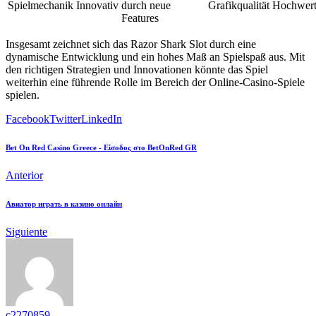
Spielmechanik
Innovativ
durch neue
Grafikqualität
Hochwert
Features
Insgesamt zeichnet sich das Razor Shark Slot durch eine
dynamische Entwicklung und ein hohes Maß an Spielspaß aus. Mit
den richtigen Strategien und Innovationen könnte das Spiel
weiterhin eine führende Rolle im Bereich der Online-Casino-Spiele
spielen.
Facebook
Twitter
LinkedIn
Bet On Red Casino Greece - Είσοδος στο BetOnRed GR
Anterior
Авиатор играть в казино онлайн
Siguiente
c2270859