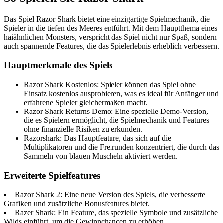
Das Spiel Razor Shark bietet eine einzigartige Spielmechanik, die
Spieler in die tiefen des Meeres entführt. Mit dem Hauptthema eines
haiähnlichen Monsters, verspricht das Spiel nicht nur Spaß, sondern
auch spannende Features, die das Spielerlebnis erheblich verbessern.
Hauptmerkmale des Spiels
Razor Shark Kostenlos: Spieler können das Spiel ohne
Einsatz kostenlos ausprobieren, was es ideal für Anfänger und
erfahrene Spieler gleichermaßen macht.
Razor Shark Returns Demo: Eine spezielle Demo-Version,
die es Spielern ermöglicht, die Spielmechanik und Features
ohne finanzielle Risiken zu erkunden.
Razorshark: Das Hauptfeature, das sich auf die
Multiplikatoren und die Freirunden konzentriert, die durch das
Sammeln von blauen Muscheln aktiviert werden.
Erweiterte Spielfeatures
Razor Shark 2: Eine neue Version des Spiels, die verbesserte
Grafiken und zusätzliche Bonusfeatures bietet.
Razer Shark: Ein Feature, das spezielle Symbole und zusätzliche
Wilds einführt, um die Gewinnchancen zu erhöhen.