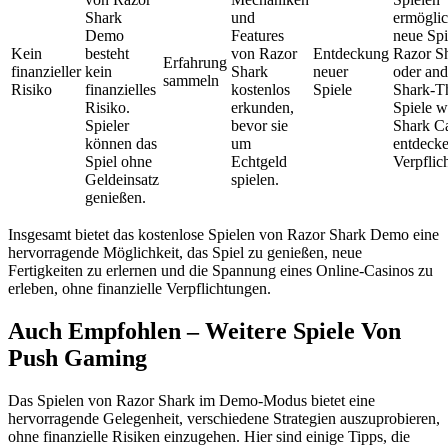
Shark
und
ermöglic
Demo
Features
neue Spi
Kein
besteht
von Razor
Entdeckung
Razor S
Erfahrung
finanzieller
kein
Shark
neuer
oder and
sammeln
Risiko
finanzielles
kostenlos
Spiele
Shark-T
Risiko.
erkunden,
Spiele w
Spieler
bevor sie
Shark C
können das
um
entdecke
Spiel ohne
Echtgeld
Verpflic
Geldeinsatz
spielen.
genießen.
Insgesamt bietet das kostenlose Spielen von Razor Shark Demo eine
hervorragende Möglichkeit, das Spiel zu genießen, neue
Fertigkeiten zu erlernen und die Spannung eines Online-Casinos zu
erleben, ohne finanzielle Verpflichtungen.
Auch Empfohlen – Weitere Spiele Von
Push Gaming
Das Spielen von Razor Shark im Demo-Modus bietet eine
hervorragende Gelegenheit, verschiedene Strategien auszuprobieren,
ohne finanzielle Risiken einzugehen. Hier sind einige Tipps, die