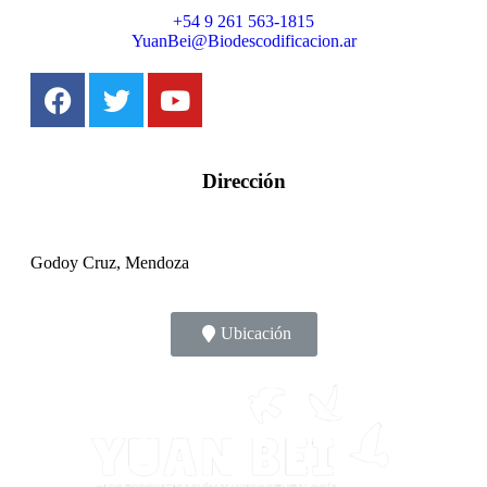
+54 9 261 563-1815
YuanBei@Biodescodificacion.ar
Dirección
Godoy Cruz, Mendoza
Ubicación