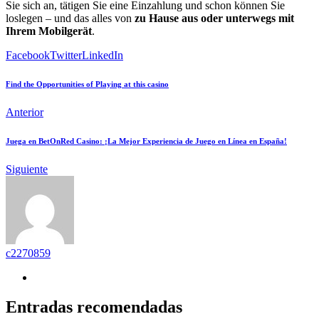
Sie sich an, tätigen Sie eine Einzahlung und schon können Sie
loslegen – und das alles von
zu Hause aus oder unterwegs mit
Ihrem Mobilgerät
.
Facebook
Twitter
LinkedIn
Find the Opportunities of Playing at this casino
Anterior
Juega en BetOnRed Casino: ¡La Mejor Experiencia de Juego en Línea en España!
Siguiente
c2270859
Entradas recomendadas