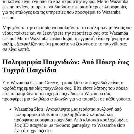
το καζίνο είναι ένα από τα καλύτερα στην αγορά. Με το Wazamba
casino review, μπορείτε να διαβάσετε περισσότερες πληροφορίες
για τις επιλογές και τις υπηρεσίες που προσφέρει το Wazamba
casino.
Μην χάσετε την ευκαιρία να απολαύσετε τα οφέλη των μπόνους για
νέους παίκτες και να ξεκινήσετε την περιπέτεια σας στο Wazamba
casino! Με το Wazamba casino login, η εγγραφή είναι γρήγορη και
απλή, εξασφαλίζοντας ότι μπορείτε να ξεκινήσετε το παιχνίδι σας
σε λίγα λεπτά.
Πολυμορφία Παιχνιδιών: Από Πόκερ έως
Τυχερά Παιχνίδια
Στο Wazamba Casino Greece, η ποικιλία των παιχνιδιών είναι η
καρδιά της εμπειρίας παιχνιδιού σας. Είτε είστε λάτρης του πόκερ
είτε απολαμβάνετε τα τυχερά παιχνίδια, το Wazamba σάς
προσφέρει μια πληθώρα επιλογών για να ταιριάξει σε κάθε γούστο.
Wazamba Slots: Ανακαλύψτε μια τεράστια συλλογή από
πολυμορφικά slots που περιλαμβάνουν κλασικά και
πρόσφατα κορυφαία παιχνίδια. Από κλασικά κουλοχέρηδες
έως 3D παιχνίδια με πλούσιο gameplay, το Wazamba slots
έχει ό,τι χρειάζεστε.