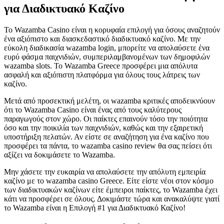
για Διαδικτυακό Καζίνο
Το Wazamba Casino είναι η κορυφαία επιλογή για όσους αναζητούν
ένα αξιόπιστο και διασκεδαστικό διαδικτυακό καζίνο. Με την
εύκολη διαδικασία wazamba login, μπορείτε να απολαύσετε ένα
ευρύ φάσμα παιχνιδιών, συμπεριλαμβανομένων των δημοφιλών
wazamba slots. Το Wazamba Greece προσφέρει μια απόλυτα
ασφαλή και αξιόπιστη πλατφόρμα για όλους τους λάτρεις των
καζίνο.
Μετά από προσεκτική μελέτη, οι wazamba κριτικές αποδεικνύουν
ότι το Wazamba Casino είναι ένας από τους καλύτερους
παραγωγούς στον χώρο. Οι παίκτες επαινούν τόσο την ποιότητα
όσο και την ποικιλία των παιχνιδιών, καθώς και την εξαιρετική
υποστήριξη πελατών. Αν είστε σε αναζήτηση για ένα καζίνο που
προσφέρει τα πάντα, το wazamba casino review θα σας πείσει ότι
αξίζει να δοκιμάσετε το Wazamba.
Μην χάσετε την ευκαιρία να απολαύσετε την απόλυτη εμπειρία
καζίνο με το wazamba casino Greece. Είτε είστε νέοι στον κόσμο
των διαδικτυακών καζίνων είτε έμπειροι παίκτες, το Wazamba έχει
κάτι να προσφέρει σε όλους. Δοκιμάστε τώρα και ανακαλύψτε γιατί
το Wazamba είναι η Επιλογή #1 για Διαδικτυακό Καζίνο!