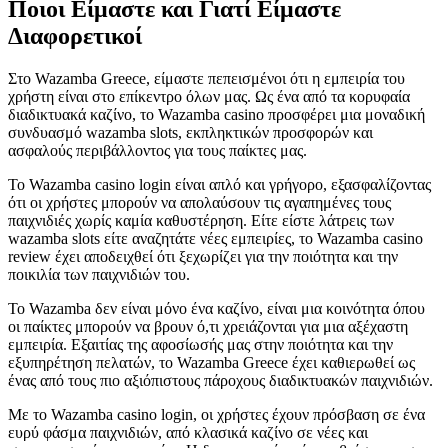
Ποιοι Είμαστε και Γιατί Είμαστε
Διαφορετικοί
Στο Wazamba Greece, είμαστε πεπεισμένοι ότι η εμπειρία του
χρήστη είναι στο επίκεντρο όλων μας. Ως ένα από τα κορυφαία
διαδικτυακά καζίνο, το Wazamba casino προσφέρει μια μοναδική
συνδυασμό wazamba slots, εκπληκτικών προσφορών και
ασφαλούς περιβάλλοντος για τους παίκτες μας.
Το Wazamba casino login είναι απλό και γρήγορο, εξασφαλίζοντας
ότι οι χρήστες μπορούν να απολαύσουν τις αγαπημένες τους
παιχνιδιές χωρίς καμία καθυστέρηση. Είτε είστε λάτρεις των
wazamba slots είτε αναζητάτε νέες εμπειρίες, το Wazamba casino
review έχει αποδειχθεί ότι ξεχωρίζει για την ποιότητα και την
ποικιλία των παιχνιδιών του.
Το Wazamba δεν είναι μόνο ένα καζίνο, είναι μια κοινότητα όπου
οι παίκτες μπορούν να βρουν ό,τι χρειάζονται για μια αξέχαστη
εμπειρία. Εξαιτίας της αφοσίωσής μας στην ποιότητα και την
εξυπηρέτηση πελατών, το Wazamba Greece έχει καθιερωθεί ως
ένας από τους πιο αξιόπιστους πάροχους διαδικτυακών παιχνιδιών.
Με το Wazamba casino login, οι χρήστες έχουν πρόσβαση σε ένα
ευρύ φάσμα παιχνιδιών, από κλασικά καζίνο σε νέες και