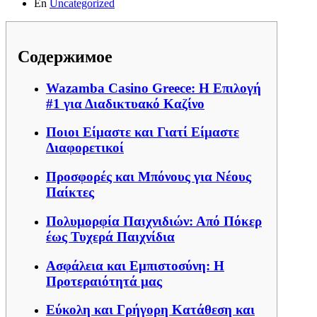
En
Uncategorized
Содержимое
Wazamba Casino Greece: Η Επιλογή
#1 για Διαδικτυακό Καζίνο
Ποιοι Είμαστε και Γιατί Είμαστε
Διαφορετικοί
Προσφορές και Μπόνους για Νέους
Παίκτες
Πολυμορφία Παιχνιδιών: Από Πόκερ
έως Τυχερά Παιχνίδια
Ασφάλεια και Εμπιστοσύνη: Η
Προτεραιότητά μας
Εύκολη και Γρήγορη Κατάθεση και