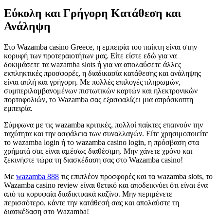
Εύκολη και Γρήγορη Κατάθεση και
Ανάληψη
Στο Wazamba casino Greece, η εμπειρία του παίκτη είναι στην
κορυφή των προτεραιοτήτων μας. Είτε είστε εδώ για να
δοκιμάσετε τα wazamba slots ή για να απολαύσετε άλλες
εκπληκτικές προσφορές, η διαδικασία κατάθεσης και ανάληψης
είναι απλή και γρήγορη. Με πολλές επιλογές πληρωμών,
συμπεριλαμβανομένων πιστωτικών καρτών και ηλεκτρονικών
πορτοφολιών, το Wazamba σας εξασφαλίζει μια απρόσκοπτη
εμπειρία.
Σύμφωνα με τις wazamba κριτικές, πολλοί παίκτες επαινούν την
ταχύτητα και την ασφάλεια των συναλλαγών. Είτε χρησιμοποιείτε
το wazamba login ή το wazamba casino login, η πρόσβαση στα
χρήματά σας είναι αμέσως διαθέσιμη. Μην χάνετε χρόνο και
ξεκινήστε τώρα τη διασκέδαση σας στο Wazamba casino!
Με
wazamba 888
τις επιπλέον προσφορές και τα wazamba slots, το
Wazamba casino review είναι θετικό και αποδεικνύει ότι είναι ένα
από τα κορυφαία διαδικτυακά καζίνο. Μην περιμένετε
περισσότερο, κάντε την κατάθεσή σας και απολαύστε τη
διασκέδαση στο Wazamba!