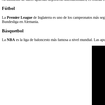
Fútbol
La
Premier League
de Inglaterra es uno de los campeonatos más segu
Bundesliga en Alemania.
Básquetbol
La
NBA
es la liga de baloncesto más famosa a nivel mundial. Las apu