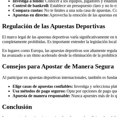
Investiga a fondo:
Conocer a los equipos, jugadores y estadísti
Control de bankroll:
Establece un presupuesto claro y no lo ex
Compara cuotas:
No te limites a una sola casa de apuestas. Co
Apuestas en directo:
Aprovecha la emoción de las apuestas en v
Regulación de las Apuestas Deportivas
El marco legal de las apuestas deportivas varía significativamente en 
completamente prohibidas. Es importante entender la legislación local
En lugares como Europa, las apuestas deportivas son altamente regulad
ha avanzado a un ritmo acelerado desde la eliminación de la prohibici
Consejos para Apostar de Manera Segura
Al participar en apuestas deportivas internacionales, también es fund
Elige casas de apuestas confiables:
Investiga y selecciona pla
Usa métodos de pago seguros:
Opta por opciones de pago que o
Apuesta de manera responsable:
Nunca apuestes más de lo qu
Conclusión