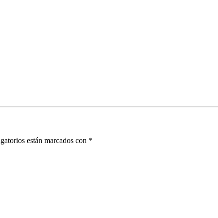
gatorios están marcados con
*