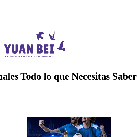
nales Todo lo que Necesitas Sabe