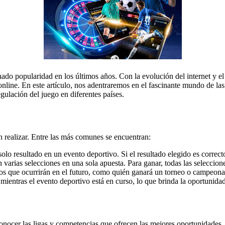
do popularidad en los últimos años. Con la evolución del internet y el
online. En este artículo, nos adentraremos en el fascinante mundo de la
regulación del juego en diferentes países.
n realizar. Entre las más comunes se encuentran:
olo resultado en un evento deportivo. Si el resultado elegido es correcto
varias selecciones en una sola apuesta. Para ganar, todas las seleccione
tos que ocurrirán en el futuro, como quién ganará un torneo o campeonat
 mientras el evento deportivo está en curso, lo que brinda la oportunida
onocer las ligas y competencias que ofrecen las mejores oportunidades.