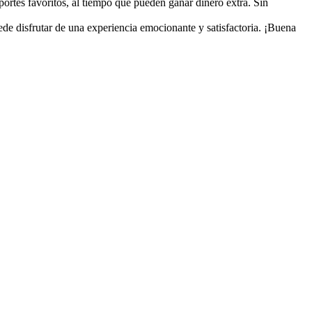
portes favoritos, al tiempo que pueden ganar dinero extra. Sin
ede disfrutar de una experiencia emocionante y satisfactoria. ¡Buena