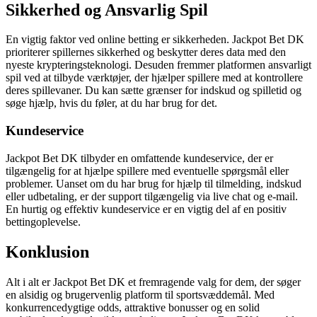
Sikkerhed og Ansvarlig Spil
En vigtig faktor ved online betting er sikkerheden. Jackpot Bet DK
prioriterer spillernes sikkerhed og beskytter deres data med den
nyeste krypteringsteknologi. Desuden fremmer platformen ansvarligt
spil ved at tilbyde værktøjer, der hjælper spillere med at kontrollere
deres spillevaner. Du kan sætte grænser for indskud og spilletid og
søge hjælp, hvis du føler, at du har brug for det.
Kundeservice
Jackpot Bet DK tilbyder en omfattende kundeservice, der er
tilgængelig for at hjælpe spillere med eventuelle spørgsmål eller
problemer. Uanset om du har brug for hjælp til tilmelding, indskud
eller udbetaling, er der support tilgængelig via live chat og e-mail.
En hurtig og effektiv kundeservice er en vigtig del af en positiv
bettingoplevelse.
Konklusion
Alt i alt er Jackpot Bet DK et fremragende valg for dem, der søger
en alsidig og brugervenlig platform til sportsvæddemål. Med
konkurrencedygtige odds, attraktive bonusser og en solid