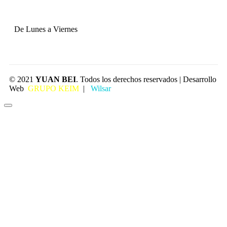
De Lunes a Viernes
© 2021
YUAN BEI
. Todos los derechos reservados | Desarrollo
Web
GRUPO KEIM
|
Wilsar