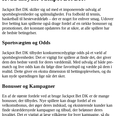
Jackpot Bet DK skiller sig ud med et imponerende udvalg af
sportsbegivenheder og spilmuligheder. Fra fodbold til tennis,
basketball til hestevæddeløb – der er noget for enhver smag. Udover
live betting kan spillerne også drage fordel af en række bonusser og
promotioner, der konstant opdateres for at sikre, at alle spillere har
de bedste betingelser.
Sportsvægten og Odds
Jackpot Bet DK tilbyder konkurrencedygtige odds på et væld af
sportsbegivenheder. Det er vigtigt for spillere at finde det, der giver
dem den bedste værdi for deres væddemål. Med udvalg af både pre-
match og live odds kan du følge dine favoritspil og vædde på dem i
realtid. Dette giver en ekstra dimension til bettingoplevelsen, og du
kan nyde spændingen lige når det sker.
Bonusser og Kampagner
En af de største fordele ved at bruge Jackpot Bet DK er de mange
bonusser, der tilbydes. Nye spillere kan drage fordel af en
velkomstbonus, der øger deres indskud, og eksisterende kunder kan
finde skræddersyede kampagner og tilbud, der belønner deres
loyalitet. Det er vigtigt at læse vilkårene for hver kampagne, så du