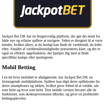
Jackpot Bet DK har en brugervenlig platform, der gør det nemt for
både nye og erfarne spillere at navigere. Siden er designet til at være
intuitiv, hvilket sikrer, at du hurtigt kan finde de væddemål, du leder
efter. Antallet af væddemålsmuligheder præsenteres klart, og der er
også en effektiv søgefunktion, der hjælper dig med at finde
specifikke kampe eller sportsgrene.
Mobil Betting
I en tid hvor mobilitet er altafgørende, har Jackpot Bet DK en
fremragende mobilplatform. Spillere kan tilgå deres spillekonto fra
deres smartphones og tablets, hvilket giver frihed til at vædde, når
som helst og hvor som helst. Den mobile version bevarer alle de
funktioner, som desktopversionen tilbyder, og giver en problemfri
bettingoplevelse.