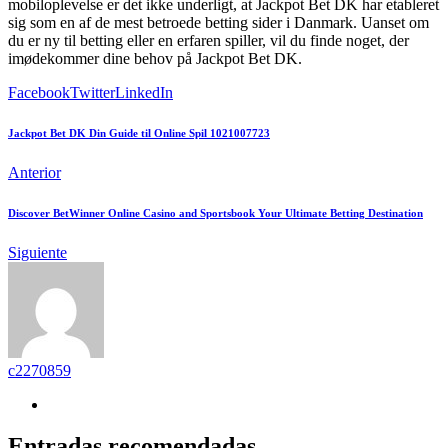
mobiloplevelse er det ikke underligt, at Jackpot Bet DK har etableret
sig som en af de mest betroede betting sider i Danmark. Uanset om
du er ny til betting eller en erfaren spiller, vil du finde noget, der
imødekommer dine behov på Jackpot Bet DK.
Facebook
Twitter
LinkedIn
Jackpot Bet DK Din Guide til Online Spil 1021007723
Anterior
Discover BetWinner Online Casino and Sportsbook Your Ultimate Betting Destination
Siguiente
c2270859
Entradas recomendadas