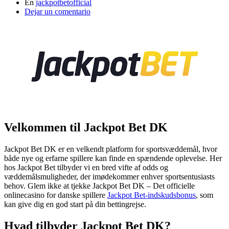
En
jackpotbetofficial
Dejar un comentario
Velkommen til Jackpot Bet DK
Jackpot Bet DK er en velkendt platform for sportsvæddemål, hvor
både nye og erfarne spillere kan finde en spændende oplevelse. Her
hos Jackpot Bet tilbyder vi en bred vifte af odds og
væddemålsmuligheder, der imødekommer enhver sportsentusiasts
behov. Glem ikke at tjekke Jackpot Bet DK – Det officielle
onlinecasino for danske spillere
Jackpot Bet-indskudsbonus
, som
kan give dig en god start på din bettingrejse.
Hvad tilbyder Jackpot Bet DK?