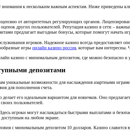
 внимания к нескольким важным аспектам. Ниже приведены клю
лицензию от авторитетных регулирующих органов. Лицензирован
оценок других пользователей. Репутация казино в сети – важны
тами предлагает выгодные бонусы, которые помогут начать игр
служивания игроков. Надежное казино всегда предоставляет опе
нообразные игры
онлайн казино россия
, которые вам интересны. 
айн казино с минимальным депозитом, где можно безопасно и у
ступными депозитами
м уникальные возможности для наслаждения азартными играми,
ия для пополнения счета.
 делает его идеальным вариантом для новичков. Оно предлагает 
 своих пользователей.
Здесь игроки могут наслаждаться быстрыми выплатами и безопа
о доступным на любом экране.
ловия с минимальным депозитом 10 долларов. Казино славится